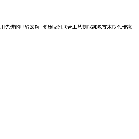
用先进的甲醇裂解+变压吸附联合工艺制取纯氢技术取代传统