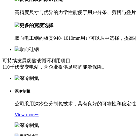
高精度尺寸与优异的力学性能便于用户分条、剪切与叠片
更多的宽度选择
取向电工钢的板宽940- 1010mm用户可以从中选择，提
可持续发展
废酸液循环利用项目
110千伏安变电站，为企业提供足够的能源保障。
深冷制氮
公司采用深冷空分制氮技术，具有良好的可靠性和稳定性
View more+