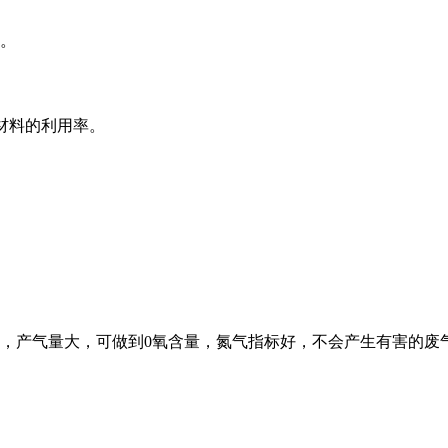
。
高材料的利用率。
，产气量大，可做到0氧含量，氮气指标好，不会产生有害的废气