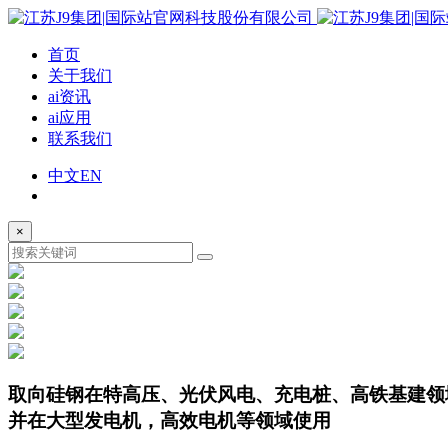
首页
关于我们
ai资讯
ai应用
联系我们
中文
EN
×
取向硅钢
在特高压、光伏风电、充电桩、高铁基建领
并在大型发电机，高效电机等领域使用