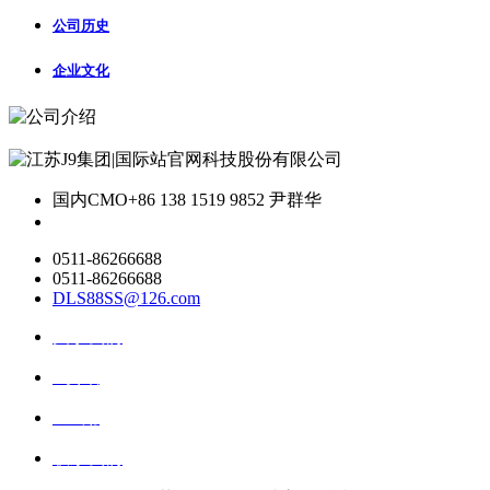
公司历史
企业文化
国内CMO
+86 138 1519 9852 尹群华
0511-86266688
0511-86266688
DLS88SS@126.com
关于我们
ai资讯
ai应用
联系我们