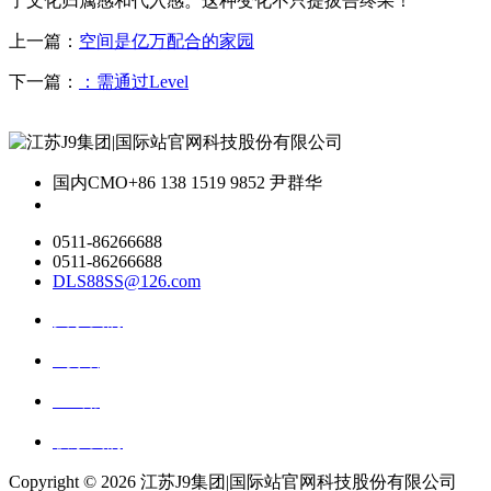
了文化归属感和代入感。这种变化不只提拔告终果！
上一篇：
空间是亿万配合的家园
下一篇：
：需通过Level
国内CMO
+86 138 1519 9852 尹群华
0511-86266688
0511-86266688
DLS88SS@126.com
关于我们
ai资讯
ai应用
联系我们
Copyright ©
2026 江苏J9集团|国际站官网科技股份有限公司