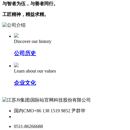
与智者为伍，与善者同行。
工匠精神，精益求精。
Discover our history
公司历史
Learn about our values
企业文化
国内CMO
+86 138 1519 9852 尹群华
0511-86266688