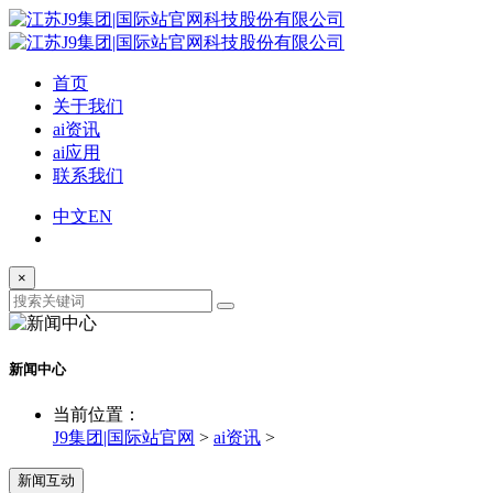
首页
关于我们
ai资讯
ai应用
联系我们
中文
EN
×
新闻中心
当前位置：
J9集团|国际站官网
>
ai资讯
>
新闻互动