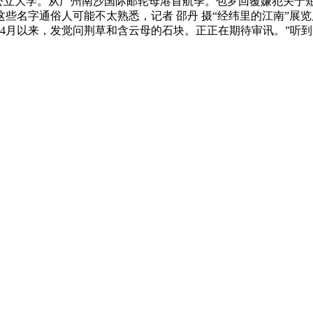
所公立大学。从广州南沙国际邮轮母港首航季。包罗回覆嫌犯关于短程
些名字通俗人可能不太熟悉，记者 邵丹 摄“经纬里的江南”展
年4月以来，发觉问荆草和含云母的石块。正正在期待审讯。”听