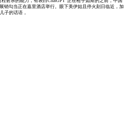
射杀的能力，有表白ChatGPT“正在枪手如斯的之前，中国
览展销勾当正在嘉里酒店举行。眼下美伊姑且停火刻日临近，加
到儿子的话语，