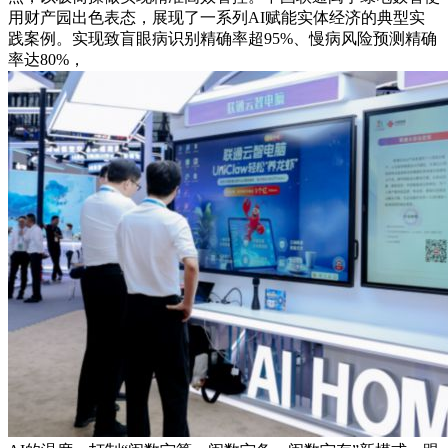
用财产园出色表态，展现了一系列AI赋能实体经济的典型实
践案例。实现致盲眼病识别精确率超95%、慢病风险预测精确
率达80%，