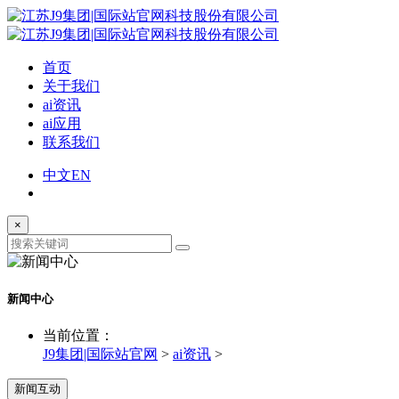
首页
关于我们
ai资讯
ai应用
联系我们
中文
EN
×
新闻中心
当前位置：
J9集团|国际站官网
>
ai资讯
>
新闻互动