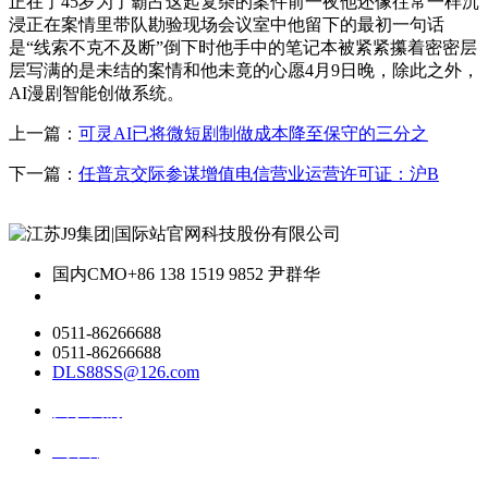
正在了45岁为了霸占这起复杂的案件前一夜他还像往常一样沉
浸正在案情里带队勘验现场会议室中他留下的最初一句话
是“线索不克不及断”倒下时他手中的笔记本被紧紧攥着密密层
层写满的是未结的案情和他未竟的心愿4月9日晚，除此之外，
AI漫剧智能创做系统。
上一篇：
可灵AI已将微短剧制做成本降至保守的三分之
下一篇：
任普京交际参谋增值电信营业运营许可证：沪B
国内CMO
+86 138 1519 9852 尹群华
0511-86266688
0511-86266688
DLS88SS@126.com
关于我们
ai资讯