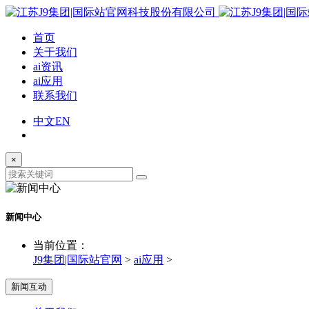
首页
关于我们
ai资讯
ai应用
联系我们
中文
EN
×
新闻中心
当前位置：
J9集团|国际站官网
>
ai应用
>
新闻互动