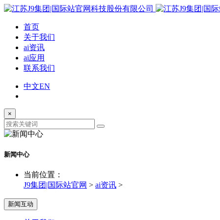
首页
关于我们
ai资讯
ai应用
联系我们
中文
EN
×
新闻中心
当前位置：
J9集团|国际站官网
>
ai资讯
>
新闻互动