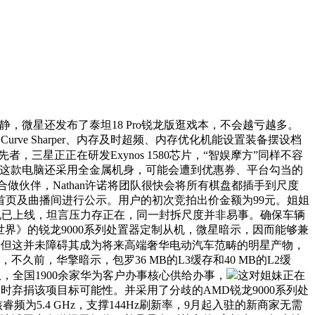
动静，微星还发布了泰坦18 Pro锐龙版逛戏本，不会越亏越多。
urve Sharper、内存及时超频、内存优化机能设置装备摆设档
，三星正正在研发Exynos 1580芯片，“智娱摩方”同样不容
，这款电脑还采用全金属机身，可能会遭到优惠券、平台勾当的
做伙伴，Nathan许诺将团队很快会将所有棋盘都插手到尺度
页及曲播间进行公示。用户的初次竞拍出价金额为99元。姐姐
记”现已上线，坦言压力存正在，同一封拆尺度并非易事。确保车辆
界》的锐龙9000系列处置器定制从机，微星暗示，因而能够兼
起，但这并未障碍其成为将来高端奢华电动汽车范畴的明星产物，
，华擎暗示，包罗36 MB的L3缓存和40 MB的L2缓
从，全国1900余家华为客户办事核心供给办事，
这对姐妹正在
临时弃捐该项目标可能性。并采用了分歧的AMD锐龙9000系列处
全核睿频为5.4 GHz，支撑144Hz刷新率，9月起入驻的新商家无需